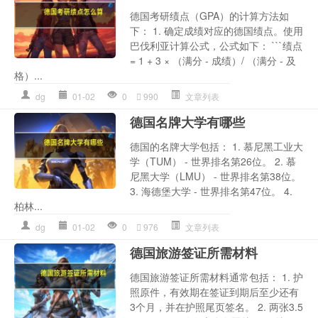
德国考研绩点（GPA）的计算方法如
下： 1. 确定成绩对应的德国绩点。使用
巴伐利亚计算公式，公式如下： ```绩点
= 1 + 3 × （满分 - 成绩）/ （满分 - 及
格）...
dg
01-02
0
990
文章列表
德国名牌大学有哪些
德国的名牌大学包括： 1. 慕尼黑工业大
学（TUM） - 世界排名第26位。 2. 慕
尼黑大学（LMU） - 世界排名第38位。
3. 海德堡大学 - 世界排名第47位。 4.
柏林...
dg
01-02
0
976
文章列表
德国旅游签证所需材料
德国旅游签证所需材料通常包括： 1. 护
照原件，有效期在签证到期后至少还有
3个月，并在护照尾页签名。 2. 两张3.5