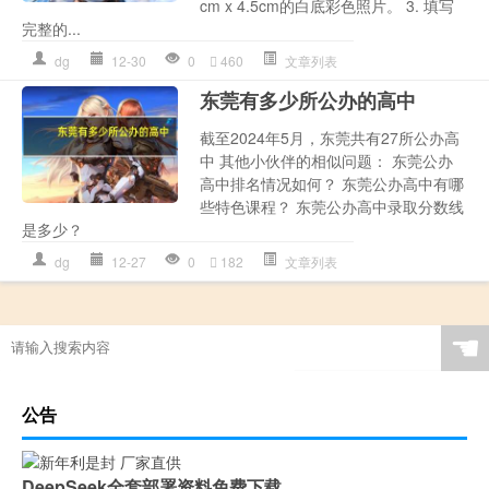
cm x 4.5cm的白底彩色照片。 3. 填写
完整的...
dg
12-30
0
460
文章列表
东莞有多少所公办的高中
截至2024年5月，东莞共有27所公办高
中 其他小伙伴的相似问题： 东莞公办
高中排名情况如何？ 东莞公办高中有哪
些特色课程？ 东莞公办高中录取分数线
是多少？
dg
12-27
0
182
文章列表
☚
公告
DeepSeek全套部署资料免费下载