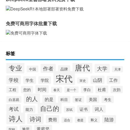
免费可商用字体批量下载
标签
唐代
专业
作者
大学
品牌
中国
天津
宋代
学校
山阴
工作
学生
学院
宋史
时间
杜甫
您的
次韵
工程
李白
是一个
春天
的人
的是
美国
考生
白居易
科目
签证
自己的
考试
词人
证书
能力
苏轼
诗人
诗词
费用
陆游
释义
都是
适合
黄庭坚
雅思
院校