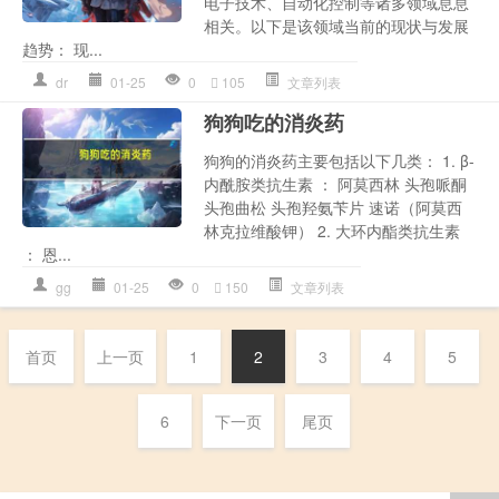
电子技术、自动化控制等诸多领域息息
相关。以下是该领域当前的现状与发展
趋势： 现...
dr
01-25
0
105
文章列表
狗狗吃的消炎药
狗狗的消炎药主要包括以下几类： 1. β-
内酰胺类抗生素 ： 阿莫西林 头孢哌酮
头孢曲松 头孢羟氨苄片 速诺（阿莫西
林克拉维酸钾） 2. 大环内酯类抗生素
： 恩...
gg
01-25
0
150
文章列表
首页
上一页
1
2
3
4
5
6
下一页
尾页