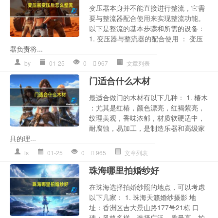
变压器本身并不能直接进行整流，它需
要与整流器配合使用来实现整流功能。
以下是整流的基本步骤和所需的设备：
1. 变压器与整流器的配合使用 ： 变压
器负责将...
by
01-25
0
967
文章列表
门适合什么木材
最适合做门的木材有以下几种： 1. 椿木
：尤其是红椿，颜色漂亮，红褐紫亮，
纹理美观，香味浓郁，材质软硬适中，
耐腐蚀，易加工，是制造乐器和高级家
具的理...
ls
01-25
0
965
文章列表
珠海哪里拍婚纱好
在珠海选择拍婚纱照的地点，可以考虑
以下几家： 1. 珠海天籁婚纱摄影 地
址：香洲区吉大景山路177号21栋 口
碑：风格多样，选择广泛，质量高，拍