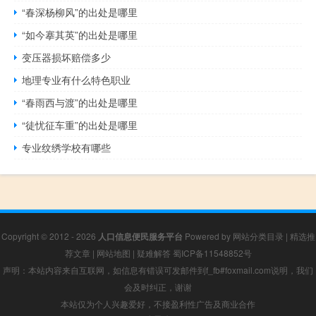
“春深杨柳风”的出处是哪里
“如今搴其英”的出处是哪里
变压器损坏赔偿多少
地理专业有什么特色职业
“春雨西与渡”的出处是哪里
“徒忧征车重”的出处是哪里
专业纹绣学校有哪些
Copyright © 2012 - 2026
人口信息便民服务平台
Powered by
网站分类目录
|
精选推
荐文章
|
网站地图
|
疑难解答
蜀ICP备11548852号
声明：本站内容来自互联网，如信息有错误可发邮件到f_fb#foxmail.com说明，我们
会及时纠正，谢谢
本站仅为个人兴趣爱好，不接盈利性广告及商业合作