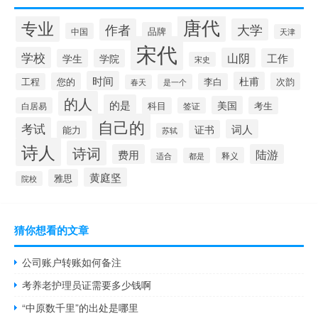
唐代
专业
作者
大学
品牌
中国
天津
宋代
学校
山阴
工作
学生
学院
宋史
时间
杜甫
您的
次韵
工程
李白
是一个
春天
的人
的是
美国
考生
白居易
科目
签证
自己的
考试
词人
证书
能力
苏轼
诗人
诗词
费用
陆游
释义
都是
适合
黄庭坚
雅思
院校
猜你想看的文章
公司账户转账如何备注
考养老护理员证需要多少钱啊
“中原数千里”的出处是哪里