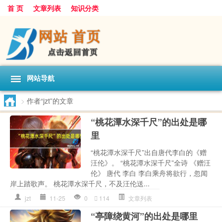
首 页
文章列表
知识分类
网站导航
>
作者“jzt”的文章
“桃花潭水深千尺”的出处是哪
里
“桃花潭水深千尺”出自唐代李白的《赠
汪伦》。 “桃花潭水深千尺”全诗 《赠汪
伦》 唐代 李白 李白乘舟将欲行，忽闻
岸上踏歌声。 桃花潭水深千尺，不及汪伦送...
jzt
11-25
0
114
文章列表
“亭障绕黄河”的出处是哪里