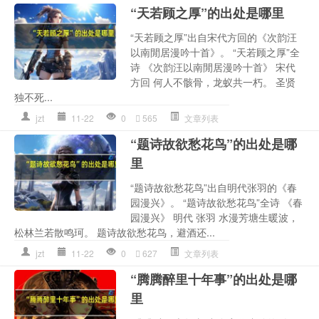
“天若顾之厚”的出处是哪里
“天若顾之厚”出自宋代方回的《次韵汪
以南閒居漫吟十首》。 “天若顾之厚”全
诗 《次韵汪以南閒居漫吟十首》 宋代
方回 何人不骸骨，龙蚁共一朽。 圣贤
独不死...
jzt
11-22
0
565
文章列表
“题诗故欲愁花鸟”的出处是哪
里
“题诗故欲愁花鸟”出自明代张羽的《春
园漫兴》。 “题诗故欲愁花鸟”全诗 《春
园漫兴》 明代 张羽 水漫芳塘生暖波，
松林兰若散鸣珂。 题诗故欲愁花鸟，避酒还...
jzt
11-22
0
627
文章列表
“腾腾醉里十年事”的出处是哪
里