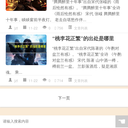
“腾腾醉里十年事”出自宋代张嵲的《雨
后怆然有感》。 “腾腾醉里十年事”全诗
《雨后怆然有感》 宋代 张嵲 腾腾醉里
十年事，睒睒窗前半夜灯。 老去自堪愁作伴...
jzt
11-22
0
756
文章列表
“桃李花正繁”的出处是哪里
“桃李花正繁”出自宋代陈著的《午酌对
盆兰有感》。 “桃李花正繁”全诗 《午酌
对盆兰有感》 宋代 陈著 山中酒一樽，
樽前兰一盆。 兰影落酒卮，疑是湘原
魂。 乘...
jzt
11-22
0
714
文章列表
下一页
☚