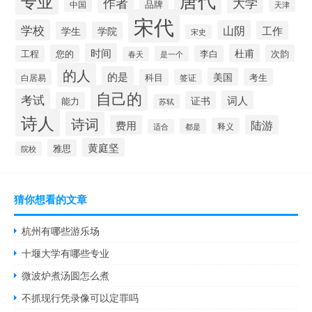
专业
作者
大学
品牌
中国
天津
宋代
学校
山阴
工作
学生
学院
宋史
时间
杜甫
您的
次韵
工程
李白
是一个
春天
的人
的是
美国
考生
白居易
科目
签证
自己的
考试
词人
证书
能力
苏轼
诗人
诗词
费用
陆游
释义
都是
适合
黄庭坚
雅思
院校
猜你想看的文章
杭州有哪些游乐场
十堰大学有哪些专业
微波炉煮汤圆怎么煮
不抓现行凭录像可以定罪吗