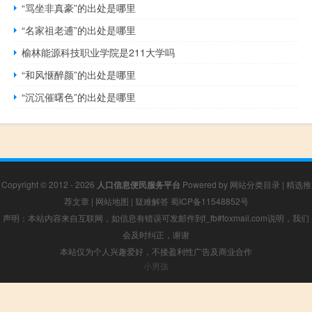
“骂坐非真豪”的出处是哪里
“名家祖老逋”的出处是哪里
榆林能源科技职业学院是211大学吗
“和风惬醉颜”的出处是哪里
“沉沉催曙色”的出处是哪里
Copyright © 2012 - 2026
人口信息便民服务平台
Powered by
网站分类目录
|
精选推
荐文章
|
网站地图
|
疑难解答
蜀ICP备11548852号
声明：本站内容来自互联网，如信息有错误可发邮件到f_fb#foxmail.com说明，我们
会及时纠正，谢谢
本站仅为个人兴趣爱好，不接盈利性广告及商业合作
小男孩