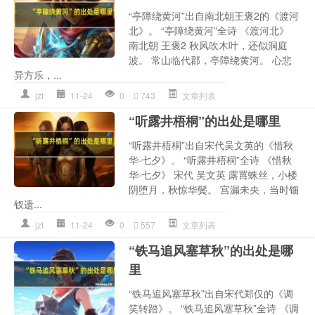
“亭障绕黄河”出自南北朝王褒2的《渡河
北》。 “亭障绕黄河”全诗 《渡河北》
南北朝 王褒2 秋风吹木叶，还似洞庭
波。 常山临代郡，亭障绕黄河。 心悲
异方乐，...
jzt
11-24
0
743
文章列表
“听露井梧桐”的出处是哪里
“听露井梧桐”出自宋代吴文英的《惜秋
华·七夕》。 “听露井梧桐”全诗 《惜秋
华·七夕》 宋代 吴文英 露罥蛛丝，小楼
阴堕月，秋惊华鬓。 宫漏未央，当时钿
钗遗...
jzt
11-24
0
557
文章列表
“铁马追风塞草秋”的出处是哪
里
“铁马追风塞草秋”出自宋代郑仅的《调
笑转踏》。 “铁马追风塞草秋”全诗 《调