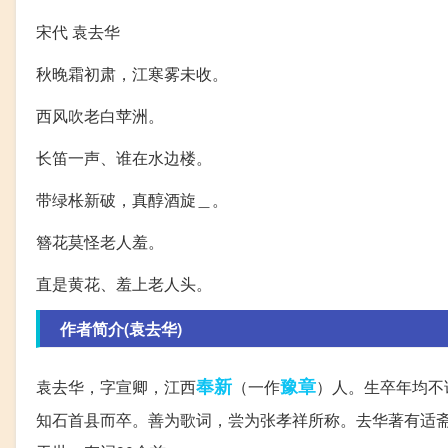
宋代 袁去华
秋晚霜初肃，江寒雾未收。
西风吹老白苹洲。
长笛一声、谁在水边楼。
带绿枨新破，真醇酒旋＿。
簪花莫怪老人羞。
直是黄花、羞上老人头。
作者简介(袁去华)
奉新
豫章
袁去华，字宣卿，江西
（一作
）人。生卒年均不
知石首县而卒。善为歌词，尝为张孝祥所称。去华著有适