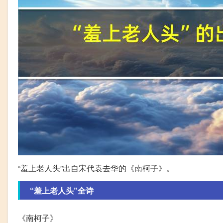
“羞上老人头”出自宋代袁去华的《南柯子》。
“羞上老人头”全诗
《南柯子》