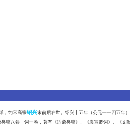
绍兴
详，约宋高宗
末前后在世。绍兴十五年（公元一一四五年）
斋类稿八卷，词一卷，著有《适斋类稿》、《袁宣卿词》、《文