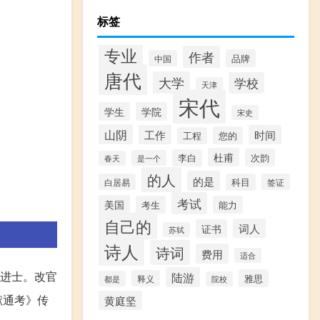
标签
专业
作者
品牌
中国
唐代
大学
学校
天津
宋代
学生
学院
宋史
山阴
工作
时间
您的
工程
杜甫
次韵
李白
是一个
春天
的人
的是
白居易
科目
签证
考试
美国
考生
能力
自己的
词人
证书
苏轼
诗人
诗词
费用
适合
进士。改官
陆游
雅思
释义
都是
院校
献通考》传
黄庭坚