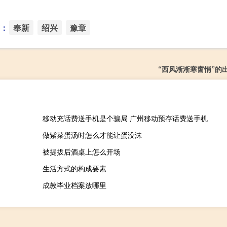
：
奉新
绍兴
豫章
“西风淅淅寒窗悄”的
移动充话费送手机是个骗局 广州移动预存话费送手机
做紫菜蛋汤时怎么才能让蛋没沫
被提拔后酒桌上怎么开场
生活方式的构成要素
成教毕业档案放哪里