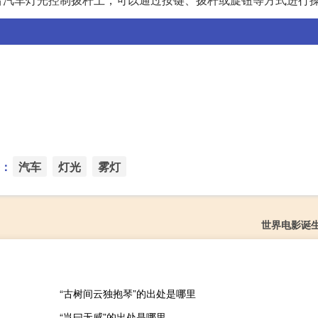
：
汽车
灯光
雾灯
世界电影诞
“古树间云独抱琴”的出处是哪里
“岂曰无感”的出处是哪里