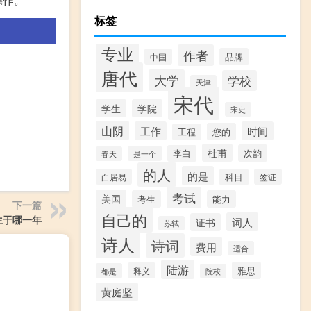
标签
专业
作者
品牌
中国
唐代
大学
学校
天津
宋代
学生
学院
宋史
山阴
工作
时间
您的
工程
杜甫
次韵
李白
是一个
春天
的人
的是
白居易
科目
签证
考试
美国
考生
能力
下一篇
自己的
生于哪一年
词人
证书
苏轼
诗人
诗词
费用
适合
陆游
雅思
释义
都是
院校
黄庭坚