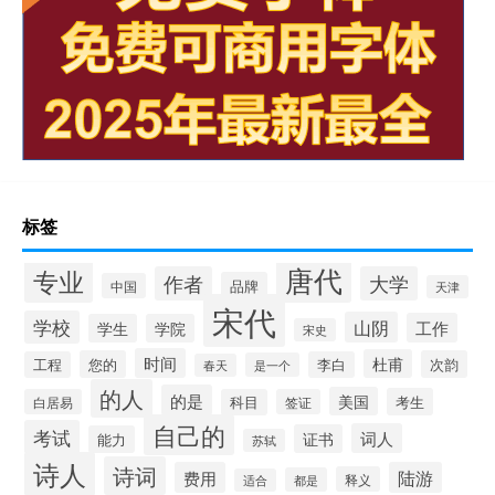
标签
唐代
专业
作者
大学
品牌
中国
天津
宋代
学校
山阴
工作
学生
学院
宋史
时间
杜甫
您的
次韵
工程
李白
是一个
春天
的人
的是
美国
考生
白居易
科目
签证
自己的
考试
词人
证书
能力
苏轼
诗人
诗词
费用
陆游
释义
都是
适合