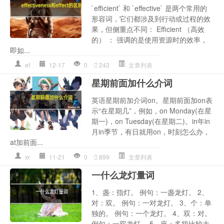
`efficient` 和 `effective` 是两个常用的
形容词，它们都涉及到行动或过程的效
果，但侧重点不同： Efficient （高效
的） ： 强调的是使用资源时的效率，
即如...
ef
12-17
0
243
文章列表
星期前面加什么介词
英语星期前加介词on。星期前面加on表
示“在星期几”，例如，on Monday(在星
期一)，on Tuesday(在星期二)。in年in
月in季节，有日就用on，时刻怎么办，
at加前面...
xr
11-21
0
899
文章列表
一什么龙灯量词
1、盏：指灯。 例句：一盏龙灯。 2、
对：双。 例句：一对龙灯。 3、个：单
独的。 例句：一个龙灯。 4、双：对。
例句：一双龙灯。 5、座：多指比较大