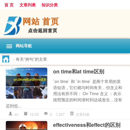
首 页
文章列表
知识分类
网站导航
>
有关“例句”的文章
on time和at time区别
`on time` 和 `in time` 是两个常用的英
语短语，它们都与时间有关，但含义和
用法有所不同： On Time 含义 ：表示
按照预定的时间准时到达或发生，没有
迟到也...
on
12-25
0
237
文章列表
effectiveness和effect的区别