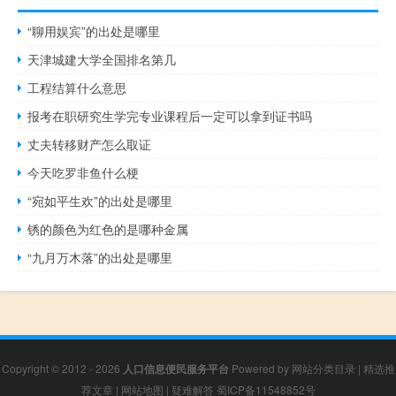
“聊用娱宾”的出处是哪里
天津城建大学全国排名第几
工程结算什么意思
报考在职研究生学完专业课程后一定可以拿到证书吗
丈夫转移财产怎么取证
今天吃罗非鱼什么梗
“宛如平生欢”的出处是哪里
锈的颜色为红色的是哪种金属
“九月万木落”的出处是哪里
Copyright © 2012 - 2026
人口信息便民服务平台
Powered by
网站分类目录
|
精选推
荐文章
|
网站地图
|
疑难解答
蜀ICP备11548852号