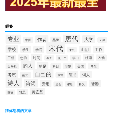
标签
唐代
专业
作者
大学
品牌
中国
天津
宋代
学校
山阴
工作
学生
学院
宋史
时间
杜甫
您的
次韵
工程
李白
是一个
春天
的人
的是
美国
考生
白居易
科目
签证
自己的
考试
词人
证书
能力
苏轼
诗人
诗词
费用
陆游
释义
都是
适合
黄庭坚
雅思
院校
猜你想看的文章