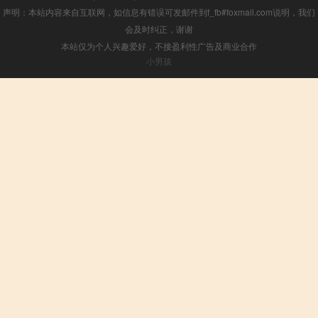
声明：本站内容来自互联网，如信息有错误可发邮件到f_fb#foxmail.com说明，我们
会及时纠正，谢谢
本站仅为个人兴趣爱好，不接盈利性广告及商业合作
小男孩